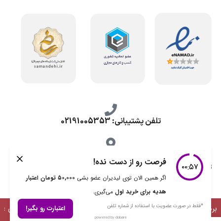
تلفن پشتیبانی: 02191005353
آدرس
تهران، طرشت شمالی، خ محمد حسینی، کوچه گلناز شرقی، پلاک 10.
برداشت مطالب با ذکر منبع بلامانع است | طراحی، توسعه و پشتیبانی :
دیمن ارتباط