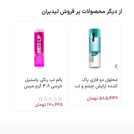
از دیگر محصولات پر فروش لیدیران
محلول دو فازی پاک
بالم لب رنگی پاستیل
فوم
کننده آرایش چشم و لب
خرسی 4.8 گرم میس
120 میل بایومارین
لیپ
میل 
۵۸۵,۴۴۹
تومان
,۰۰۰
۱۷۰,۶۶۵
تومان