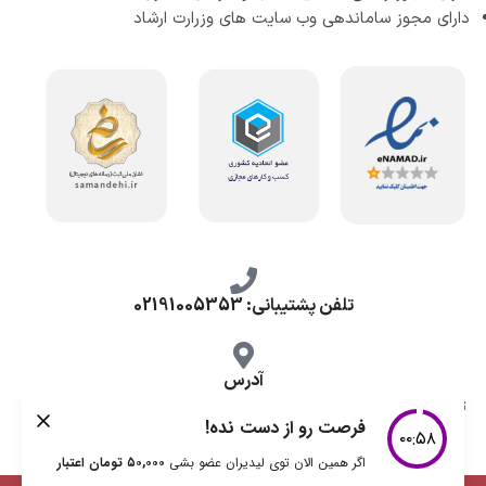
دارای مجوز ساماندهی وب سایت های وزرارت ارشاد
تلفن پشتیبانی: 02191005353
آدرس
تهران، طرشت شمالی، خ محمد حسینی، کوچه گلناز شرقی، پلاک 10.