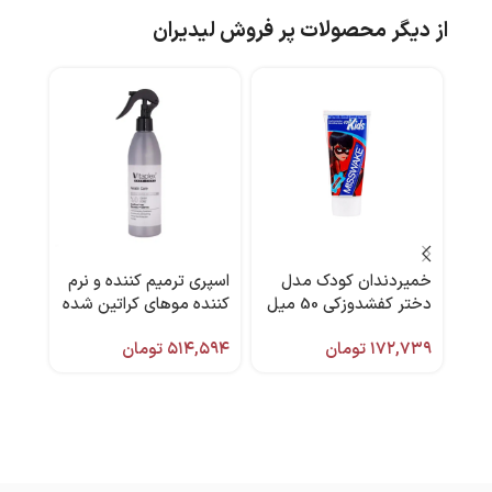
از دیگر محصولات پر فروش لیدیران
خمیردندان کودک مدل
اسپری ترمیم کننده و نرم
سرم 
دختر کفشدوزکی 50 میل
کننده موهای کراتین شده
میسویک
300 میل ویتاپلکس
برند 
۱۷۲,۷۳۹
تومان
۵۱۴,۵۹۴
تومان
,۰۰۰