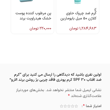
کرم ضد چروک حاوی
پن مرطوب کننده پوست
-26%
کلاژن 50 میل بایومارین
خشک هیدراویت برند
شامپ
ویتالیر
پرپل و
۱,۲۸۴,۶۸۳
تومان
۲۲۰,۰۰۰
تومان
۱,۶۸۶
,۶۱۸
اولین نفری باشید که دیدگاهی را ارسال می کنید برای “کرم
ضد آفتاب SPF 30 کرم پودری فاقد چربی بژ روشن برند الارو”
نشانی ایمیل شما منتشر نخواهد شد.
بخش‌های موردنیاز
*
علامت‌گذاری شده‌اند
*
امتیاز شما