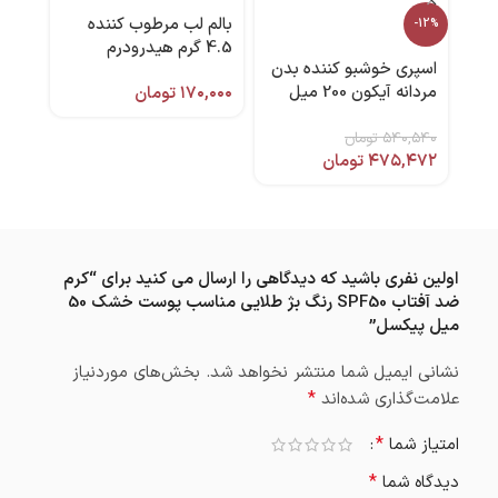
بالم لب مرطوب کننده
ژل ک
-12%
4.5 گرم هیدرودرم
اسپری خوشبو کننده بدن
آردن
مردانه آیکون 200 میل
۱۷۰,۰۰۰
تومان
پلیس
,۶۱۰
۵۴۰,۵۴۰
تومان
۴۷۵,۴۷۲
تومان
اولین نفری باشید که دیدگاهی را ارسال می کنید برای “کرم
ضد آفتاب SPF50 رنگ بژ طلایی مناسب پوست خشک 50
میل پیکسل”
نشانی ایمیل شما منتشر نخواهد شد.
بخش‌های موردنیاز
*
علامت‌گذاری شده‌اند
*
امتیاز شما
*
دیدگاه شما