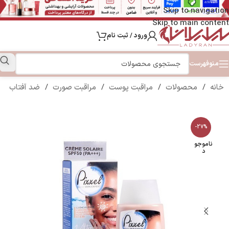
Skip to navigation
Skip to main content
ورود / ثبت نام
منو
فهرست
خانه
/
محصولات
/
مراقبت پوست
/
مراقبت صورت
/
ضد آفتاب
-27%
ناموجو
د