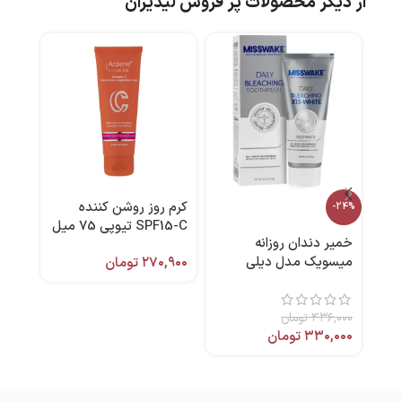
از دیگر محصولات پر فروش لیدیران
کرم روز روشن کننده
-11%
-24%
SPF15-C تیوپی 75 میل
خمیر دندان روزانه
کرم 
آردن سی فکتور
میسویک مدل دیلی
۲۷۰,۹۰۰
تومان
بلیچینگ ۷۵ میل
مکس
۰,۰۰۰
,۰۰۰
۴۳۶,۰۰۰
تومان
۳۳۰,۰۰۰
تومان