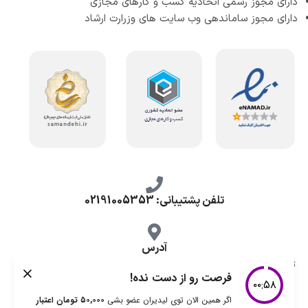
دارای مجوز رسمی اتحادیه کسب و کارهای مجازی
دارای مجوز ساماندهی وب سایت های وزرارت ارشاد
تلفن پشتیبانی: 02191005353
آدرس
تهران، طرشت شمالی، خ محمد حسینی، کوچه گلناز شرقی، پلاک 10.