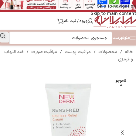
Skip to navigation
Skip to main content
ورود / ثبت نام
منو
فهرست
خانه
/
محصولات
/
مراقبت پوست
/
مراقبت صورت
/
ضد التهاب
و قرمزی
ناموجو
د