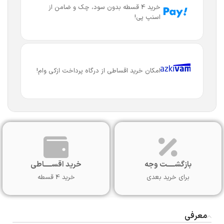
خرید 4 قسطه بدون سود، چک و ضامن از
اسنپ پی!
امکان خرید اقساطی از درگاه پرداخت ازکی وام!
بازگشـــــت وجه
خرید اقســـــاطی
برای خرید بعدی
خرید 4 قسطه
معرفی