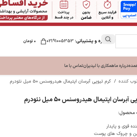
مشاوره و پشتیبانی:
02191005353
۰
تومان
عمده
درباره ما
همکاری با لیدیران
تماس با ما
طوب کننده
/
کرم تیوپی آبرسان اپتیمال هیدروسنس 50 میل نئودرم
ن
مراقبت لب
مراقبت دست و ناخن
مراقبت پا
آبرسان اپتیمال هیدروسنس 50 میل نئودرم
ون بدن
نرم کننده و بالم لب
تقویت کننده ناخن
کرم ترک پا
بدن
کرم دست و ناخن
محصول:
بدن
ده قوی و پایدار
 و چروک های پوست