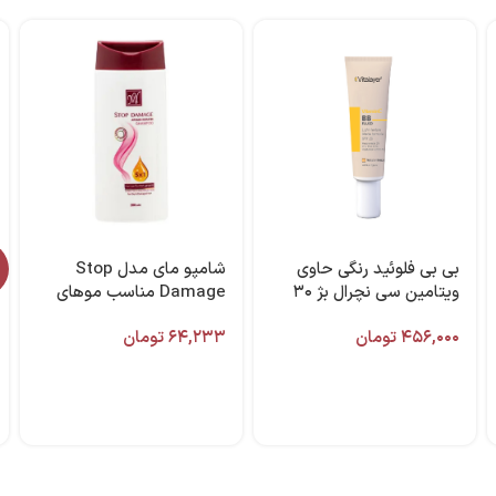
بی بی فلوئید رنگی حاوی
شامپو مای مدل Stop
ویتامین سی نچرال بژ ۳۰
Damage مناسب موهای
میل ویتالیر
خشک ۲۰۰ میل
۴۵۶,۰۰۰
تومان
۶۴,۲۳۳
تومان