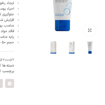
ایجاد رطو
آبرسان و مرطوب کننده
پنبه و پد آرایش پاک کن
احیاء پوس
ماسک صورت
جلوگیری ا
اسکراب و لایه بردار صورت
افزایش ش
کرم شب و روز
مناسب پو
ترمیم کننده
بزرگنمایی تصویر
فاقد مواد 
سفت کننده صورت
پایه مناس
ضد التهاب و قرمزی
حجم ۵۰ میلی لیتر
درمان منافذ باز
ست مراقبت صورت
KU
300059
دسته ها
آ
برچسب
آ