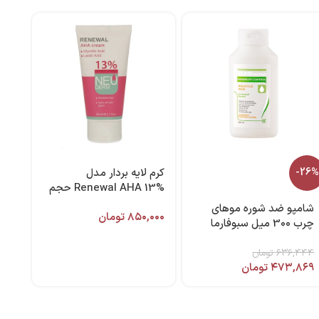
-26%
کرم لایه بردار مدل
Renewal AHA 13% حجم
50 میل نئودرم
شامپو ضد شوره موهای
۸۵۰,۰۰۰
تومان
چرب 300 میل سبوفارما
۶۳۶,۴۴۴
تومان
۴۷۳,۸۶۹
تومان