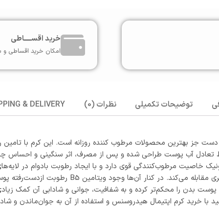
خرید اقســـــاطی
امکان خرید اقساطی و ب
ی
توضیحات تکمیلی
نظرات (0)
PPING & DELIVERY
ست جز بهترین محصولات مرطوب کننده روزانه است. این کرم با تامین ر
تعادل آب پوست طراحی شده و پس از مصرف، اثر سنگینی و احساس چربی ب
ورونیک، ویتامین E و ویتامین B5 است. هیالورونیک خاصیت مرطوب‌کنندگی قوی دارد و با ایجاد ر
همچنین ویتامین E با اثر آنتی‌اکسیدانی بسیار قوی با 
ست بدن را محکم‌تر کرده و به شفافیت، جوانی و شادابی آن کمک زیادی خ
انید با خرید کرم اپتیمال هیدروسنس و استفاده از آن به جوان‌ماندن و شا