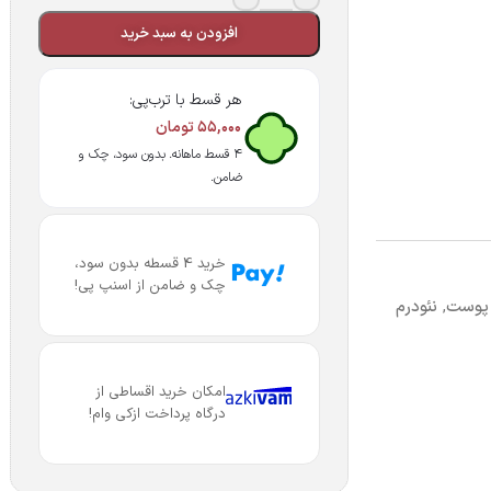
افزودن به سبد خرید
هر قسط با ترب‌پی:
۵۵,۰۰۰
تومان
۴ قسط ماهانه. بدون سود، چک و
ضامن.
خرید 4 قسطه بدون سود،
چک و ضامن از اسنپ پی!
 پوست
,
نئودرم
امکان خرید اقساطی از
درگاه پرداخت ازکی وام!