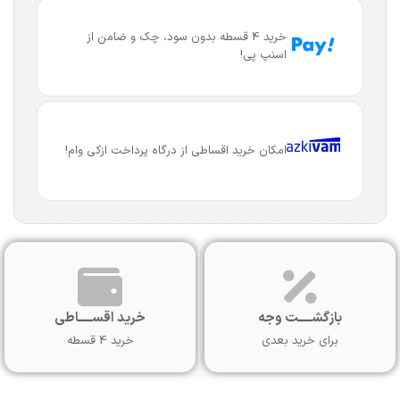
خرید 4 قسطه بدون سود، چک و ضامن از
اسنپ پی!
امکان خرید اقساطی از درگاه پرداخت ازکی وام!
بازگشـــــت وجه
خرید اقســـــاطی
برای خرید بعدی
خرید 4 قسطه