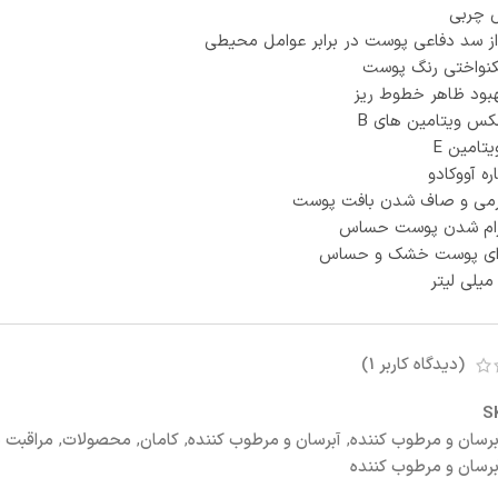
 چربی
از سد دفاعی پوست در برابر عوامل محیطی
کنواختی رنگ پوست
بود ظاهر خطوط ریز
لکس ویتامین های B
یتامین E
ه آووکادو
رمی و صاف شدن بافت پوست
رام شدن پوست حساس
ای پوست خشک و حساس
(دیدگاه کاربر
1
)
S
برسان و مرطوب کننده
,
آبرسان و مرطوب کننده
,
کامان
,
محصولات
,
مراقبت 
برسان و مرطوب کننده