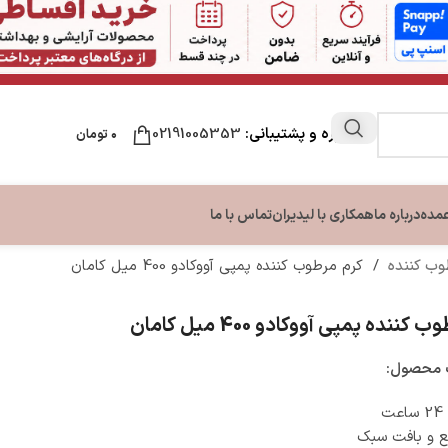
مشاوره و پشتیبانی:
02191005353
۰
تومان
عمده
درباره ما
همکاری با لیدیران
تماس با ما
طوب کننده
/
کرم مرطوب‌ کننده پمپی آووکادو 400 میل کامان
ن
مراقبت لب
مراقبت دست و ناخن
مراقبت پا
کننده پمپی آووکادو 400 میل کامان
ون بدن
نرم کننده و بالم لب
تقویت کننده ناخن
کرم ترک پا
بدن
کرم دست و ناخن
محصول:
بدن
ت
 و بافت سبک