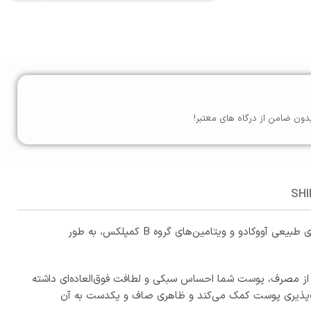
دون ضامن از درگاه های معتبر!
SHI
کرم مرطوب‌ کننده پمپی آووکادو کامان، یکی از کامل‌ترین و اقتصادی‌ترین انتخاب‌ها برای پوست‌های خشک و حساس است. این کرم با عصاره‌ی طبیعی آووکادو و ویتامین‌های گروه B کمپلکس، به طور
ز مصرف، پوست شما احساس سبکی و لطافت فوق‌العاده‌ای داشته
 آسیب‌دیده، افزایش نرمی و انعطاف‌پذیری پوست کمک می‌کند و ظاهری صاف و یکدست به آن