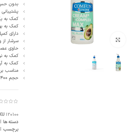
بدون حس
آبرسان و مرطوب کننده
پنبه و پد آرایش پاک کن
پشتیبانی 
ماسک صورت
کمک به ی
اسکراب و لایه بردار صورت
کمک به به
کرم شب و روز
دارای کمپ
ترمیم کننده
بزرگنمایی تصویر
سرشار از و
سفت کننده صورت
حاوی عصار
ضد التهاب و قرمزی
کمک به ن
درمان منافذ باز
کمک به آ
ست مراقبت صورت
مناسب بر
حجم ۴۰۰ میلی لیتر
KU
120100
دسته ها
آ
برچسب
آ