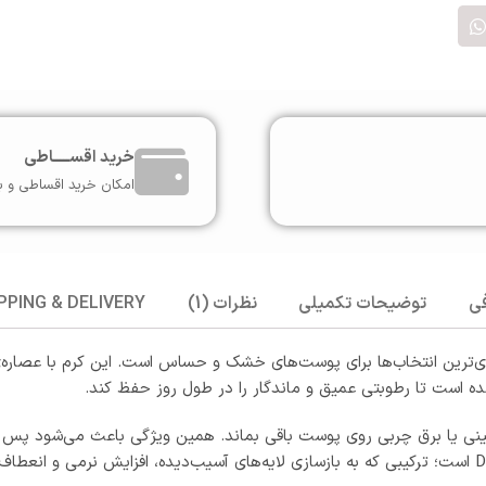
خرید اقســـــاطی
امکان خرید اقساطی و ب
ی
توضیحات تکمیلی
نظرات (1)
PPING & DELIVERY
 است تا رطوبتی عمیق و ماندگار را در طول روز حفظ کند.
نی یا برق چربی روی پوست باقی بماند. همین ویژگی باعث می‌شود پس ا
باشد. روغن آووکادو با غلظت بالا سرشار از ویتامین‌های A، B، C و D است؛ ترکیبی که به بازسازی لایه‌های