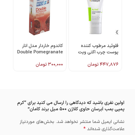
فلوئید مرطوب کننده
کاندوم خاردار مدل انار
ماسک
پوست چرب اکتی ویت
Double Pomegranate
40 میل ویتالیر
بسته 12 عددی برند
میل 
۴۴۷,۸۷۶
تومان
۳۰۰,۰۰۰
تومان
کدکس
,۰۰۰
اولین نفری باشید که دیدگاهی را ارسال می کنید برای “کرم
پمپی بمب آبرسان حاوی کلاژن ۵۰۰ میل برند کامان”
نشانی ایمیل شما منتشر نخواهد شد.
بخش‌های موردنیاز
*
علامت‌گذاری شده‌اند