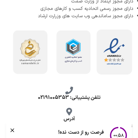
دارای مجوز اینماد از وزارت صمت
دارای مجوز رسمی اتحادیه کسب و کارهای مجازی
دارای مجوز ساماندهی وب سایت های وزرارت ارشاد
تلفن پشتیبانی: 02191005353
آدرس
تهران، طرشت شمالی، خ محمد حسینی، کوچه گلناز شرقی، پلاک 10.