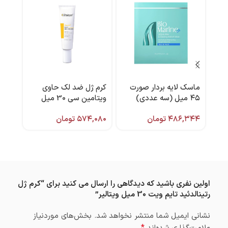
ماسک لایه بردار صورت
کرم ژل ضد لک حاوی
ضد آ
۴۵ میل (سه عددی)
ویتامین سی 30 میل
بایومارین
ویتالیر
۴۸۶,۳۴۴
تومان
۵۷۴,۰۸۰
تومان
مای
,۶۵۰
اولین نفری باشید که دیدگاهی را ارسال می کنید برای “کرم ژل
رتینالدئید تایم ویت 30 میل ویتالیر”
نشانی ایمیل شما منتشر نخواهد شد.
بخش‌های موردنیاز
*