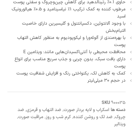
حاوی 0.1٪ رتینالدهید برای کاهش چین‌وچروک و سفتی پوست
مرطوب‌ کننده به کمک ترکیب 1٪ نیاسینامید و 0.5٪ هیالورونیک
اسید
با وجود آلانتوئین، دکسپانتنول و گلیسیرین دارای خاصیت
التیام‌بخش
با بهره‌مندی از آلوئه‌ورا و لیکوپودیوم به منظور کاهش التهاب
پوست
محافظت محیطی با آنتی‌اکسیدان‌هایی مانند: ویتامین E
دارای بافت سبک، بدون چربی و جذب سریع مناسب برای انواع
پوست
کمک به کاهش لک، یکنواختی رنگ و افزایش شفافیت پوست
در حجم 30 میلی‌لیتر
SKU
900035
دسته ها
اسکراب و لایه بردار صورت
,
ضد التهاب و قرمزی
,
ضد
چروک
,
ضد لک و روشن کننده
,
کرم شب و روز
,
مراقبت صورت
,
ویتالیر