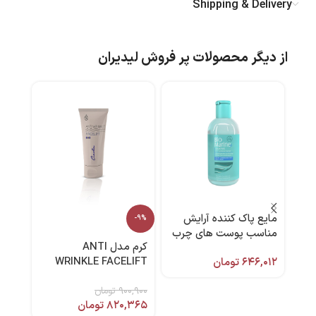
Shipping & Delivery
از دیگر محصولات پر فروش لیدیران
مایع پاک کننده آرایش
-44%
-9%
مناسب پوست های چرب
کرم مدل ANTI
و جوش دار 250 میل
WRINKLE FACELIFT
۶۴۶,۰۱۲
تومان
بایومارین
حجم 50 میل برند لیاشو
نوت
۹۰۰,۹۰۰
تومان
۸۲۰,۳۶۵
تومان
۵,۹۰۰